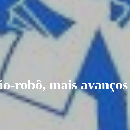
̃o-robô, mais avanços 