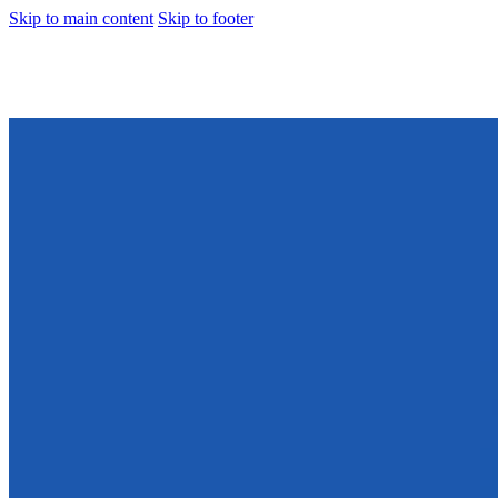
Skip to main content
Skip to footer
Notícias
PT-BR
EN
ES
Notícias
PT-BR
EN
ES
Entre em Contato